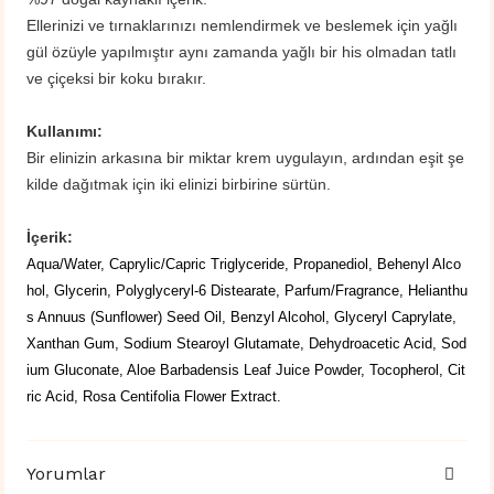
Ellerinizi ve tırnaklarınızı nemlendirmek ve beslemek için yağlı
gül özüyle yapılmıştır aynı zamanda yağlı bir his olmadan tatlı
ve çiçeksi bir koku bırakır.
Kullanımı:
Bir elinizin arkasına bir miktar krem ​​uygulayın, ardından eşit şe
kilde dağıtmak için iki elinizi birbirine sürtün.
İçerik:
Aqua/Water, Caprylic/Capric Triglyceride, Propanediol, Behenyl Alco
hol, Glycerin, Polyglyceryl-6 Distearate, Parfum/Fragrance, Helianthu
s Annuus (Sunflower) Seed Oil, Benzyl Alcohol, Glyceryl Caprylate,
Xanthan Gum, Sodium Stearoyl Glutamate, Dehydroacetic Acid, Sod
ium Gluconate, Aloe Barbadensis Leaf Juice Powder, Tocopherol, Cit
ric Acid, Rosa Centifolia Flower Extract.
Yorumlar