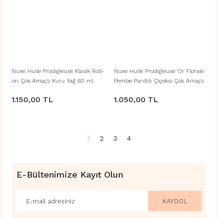
Nuxe Huile Prodigieuse Klasik Roll-
Nuxe Huile Prodigieuse Or Florale
on Çok Amaçlı Kuru Yağ 60 ml
Pembe Parıltılı Çiçeksi Çok Amaçlı
Kuru Yağ 50 ML
1.150,00 TL
1.050,00 TL
1
2
3
4
E-Bültenimize Kayıt Olun
KAYDOL