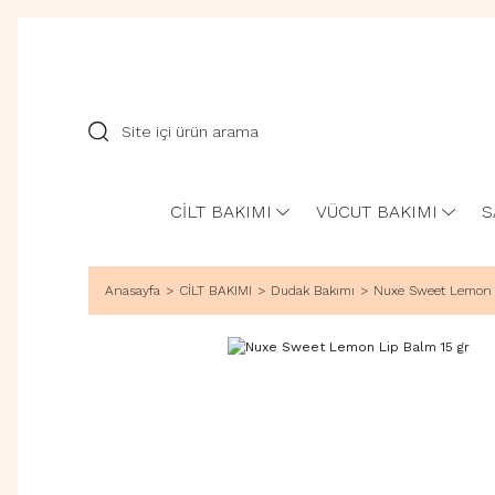
CİLT BAKIMI
VÜCUT BAKIMI
S
Anasayfa
CİLT BAKIMI
Dudak Bakımı
Nuxe Sweet Lemon L