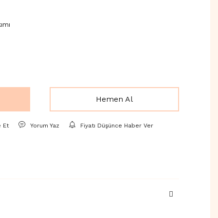
ımı
Hemen Al
e Et
Yorum Yaz
Fiyatı Düşünce Haber Ver