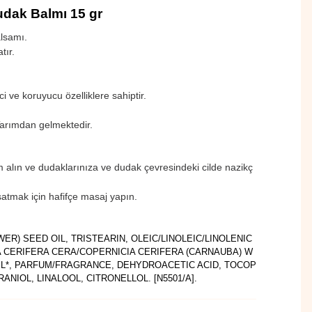
dak Balmı 15 gr
lsamı.
tır.
i ve koruyucu özelliklere sahiptir.
Tarımdan gelmektedir.
alın ve dudaklarınıza ve dudak çevresindeki cilde nazikç
tmak için hafifçe masaj yapın.
R) SEED OIL, TRISTEARIN, OLEIC/LINOLEIC/LINOLENIC
 CERIFERA CERA/COPERNICIA CERIFERA (CARNAUBA) W
OIL*, PARFUM/FRAGRANCE, DEHYDROACETIC ACID, TOCOP
ANIOL, LINALOOL, CITRONELLOL. [N5501/A].