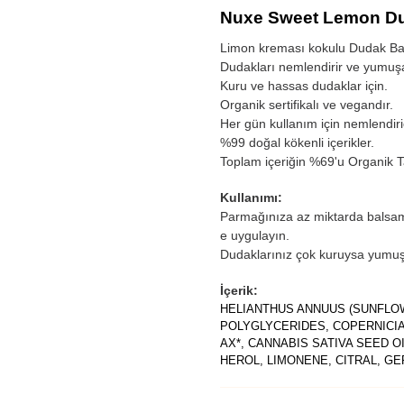
Nuxe Sweet Lemon Du
Limon kreması kokulu Dudak Ba
Dudakları nemlendirir ve yumuşa
Kuru ve hassas dudaklar için.
Organik sertifikalı ve vegandır.
Her gün kullanım için nemlendiric
%99 doğal kökenli içerikler.
Toplam içeriğin %69'u Organik 
Kullanımı:
Parmağınıza az miktarda balsam 
e uygulayın.
Dudaklarınız çok kuruysa yumuşa
İçerik:
HELIANTHUS ANNUUS (SUNFLOWE
POLYGLYCERIDES, COPERNICIA
AX*, CANNABIS SATIVA SEED 
HEROL, LIMONENE, CITRAL, GER