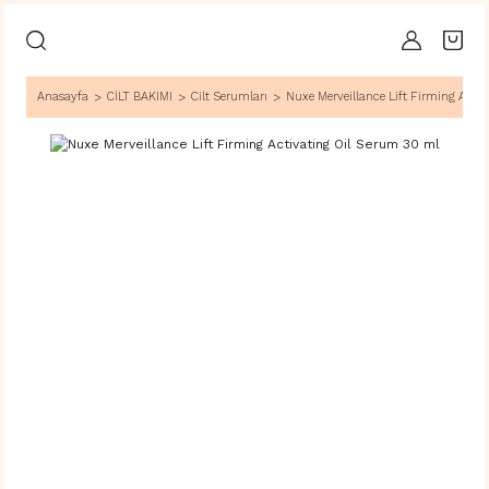
Anasayfa
CİLT BAKIMI
Cilt Serumları
Nuxe Merveillance Lift Firming Activ