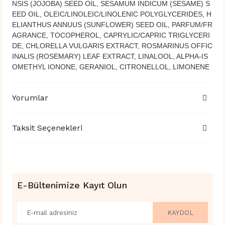
NSIS (JOJOBA) SEED OIL, SESAMUM INDICUM (SESAME) S
EED OIL, OLEIC/LINOLEIC/LINOLENIC POLYGLYCERIDES, H
ELIANTHUS ANNUUS (SUNFLOWER) SEED OIL, PARFUM/FR
AGRANCE, TOCOPHEROL, CAPRYLIC/CAPRIC TRIGLYCERI
DE, CHLORELLA VULGARIS EXTRACT, ROSMARINUS OFFIC
INALIS (ROSEMARY) LEAF EXTRACT, LINALOOL, ALPHA-IS
OMETHYL IONONE, GERANIOL, CITRONELLOL, LIMONENE
Yorumlar
Taksit Seçenekleri
E-Bültenimize Kayıt Olun
KAYDOL