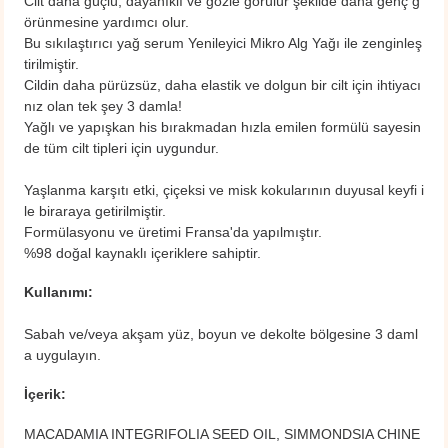
Cilt daha güçlü, dayanıklı ve gözle görülür şekilde daha genç g
örünmesine yardımcı olur.
Bu sıkılaştırıcı yağ serum Yenileyici Mikro Alg Yağı ile zenginleş
tirilmiştir.
Cildin daha pürüzsüz, daha elastik ve dolgun bir cilt için ihtiyacı
nız olan tek şey 3 damla!
Yağlı ve yapışkan his bırakmadan hızla emilen formülü sayesin
de tüm cilt tipleri için uygundur.
Yaşlanma karşıtı etki, çiçeksi ve misk kokularının duyusal keyfi i
le biraraya getirilmiştir.
Formülasyonu ve üretimi Fransa'da yapılmıştır.
%98 doğal kaynaklı içeriklere sahiptir.
Kullanımı:
Sabah ve/veya akşam yüz, boyun ve dekolte bölgesine 3 daml
a uygulayın.
İçerik:
MACADAMIA INTEGRIFOLIA SEED OIL, SIMMONDSIA CHINE