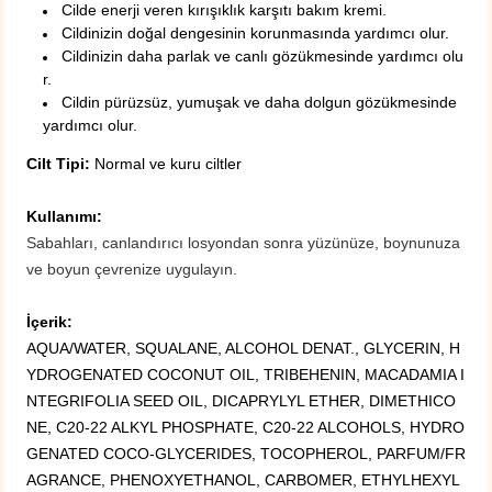
Cilde enerji veren kırışıklık karşıtı bakım kremi.
Cildinizin doğal dengesinin korunmasında yardımcı olur.
Cildinizin daha parlak ve canlı gözükmesinde yardımcı olu
r.
Cildin pürüzsüz, yumuşak ve daha dolgun gözükmesinde
yardımcı olur.
Cilt Tipi:
Normal ve kuru ciltler
Kullanımı:
Sabahları, canlandırıcı losyondan sonra yüzünüze, boynunuza
ve boyun çevrenize uygulayın.
İçerik:
AQUA/WATER, SQUALANE, ALCOHOL DENAT., GLYCERIN, H
YDROGENATED COCONUT OIL, TRIBEHENIN, MACADAMIA I
NTEGRIFOLIA SEED OIL, DICAPRYLYL ETHER, DIMETHICO
NE, C20-22 ALKYL PHOSPHATE, C20-22 ALCOHOLS, HYDRO
GENATED COCO-GLYCERIDES, TOCOPHEROL, PARFUM/FR
AGRANCE, PHENOXYETHANOL, CARBOMER, ETHYLHEXYL