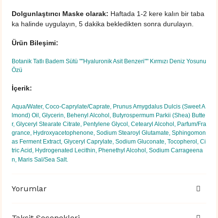
Dolgunlaştırıcı Maske olarak:
Haftada 1-2 kere kalın bir taba
ka halinde uygulayın, 5 dakika bekledikten sonra durulayın.
Ürün Bileşimi:
Botanik Tatlı Badem Sütü ""Hyaluronik Asit Benzeri"" Kırmızı Deniz Yosunu
Özü
İçerik:
Aqua/Water, Coco-Caprylate/Caprate, Prunus Amygdalus Dulcis (Sweet A
lmond) Oil, Glycerin, Behenyl Alcohol, Butyrospermum Parkii (Shea) Butte
r, Glyceryl Stearate Citrate, Pentylene Glycol, Cetearyl Alcohol, Parfum/Fra
grance, Hydroxyacetophenone, Sodium Stearoyl Glutamate, Sphingomon
as Ferment Extract, Glyceryl Caprylate, Sodium Gluconate, Tocopherol, Ci
tric Acid, Hydrogenated Lecithin, Phenethyl Alcohol, Sodium Carrageena
n, Maris Sal/Sea Salt.
Yorumlar
Taksit Seçenekleri