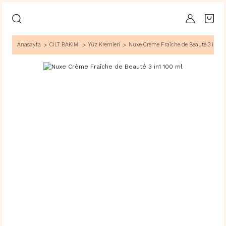
Anasayfa
CİLT BAKIMI
Yüz Kremleri
Nuxe Crème Fraîche de Beauté 3 in1 1