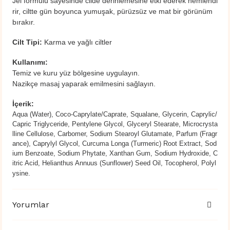
Jel formülü sayesinde cilde derinlemesine etki ederek nemlendi
rir, ciltte gün boyunca yumuşak, pürüzsüz ve mat bir görünüm
bırakır.
Cilt Tipi:
Karma ve yağlı ciltler
Kullanımı:
Temiz ve kuru yüz bölgesine uygulayın.
Nazikçe masaj yaparak emilmesini sağlayın.
İçerik:
Aqua (Water), Coco-Caprylate/Caprate, Squalane, Glycerin, Caprylic/
Capric Triglyceride, Pentylene Glycol, Glyceryl Stearate, Microcrysta
lline Cellulose, Carbomer, Sodium Stearoyl Glutamate, Parfum (Fragr
ance), Caprylyl Glycol, Curcuma Longa (Turmeric) Root Extract, Sod
ium Benzoate, Sodium Phytate, Xanthan Gum, Sodium Hydroxide, C
itric Acid, Helianthus Annuus (Sunflower) Seed Oil, Tocopherol, Polyl
ysine.
Yorumlar