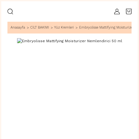
Anasayfa
CİLT BAKIMI
Yüz Kremleri
Embryolisse Mattifying Moisturizer Ne