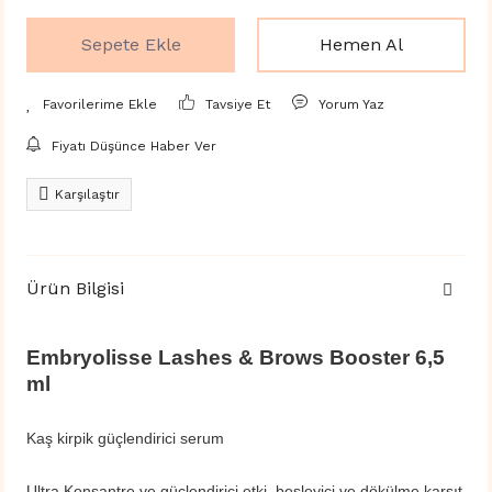
Sepete Ekle
Hemen Al
Tavsiye Et
Yorum Yaz
Fiyatı Düşünce Haber Ver
Karşılaştır
Ürün Bilgisi
Embryolisse Lashes & Brows Booster 6,5
ml
Kaş kirpik güçlendirici serum
Ultra Konsantre ve güçlendirici etki, besleyici ve dökülme karşıt