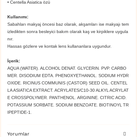
• Centella Asiatica özü
Kullanımı:
Sabahları makyaj öncesi baz olarak, akşamları ise makyajı tem
izledikten sonra besleyici bakım olarak kaş ve kirpiklere uygula
nır.
​Hassas gözlere ve kontak lens kullananlara uygundur.
İçerik:
AQUA (WATER). ALCOHOL DENAT. GLYCERIN. PVP. CARBO
MER. DISODIUM EDTA. PHENOXYETHANOL. SODIUM HYDR
OXIDE. RICINUS COMMUNIS (CASTOR) SEED OIL. CENTEL
LA ASIATICA EXTRACT. ACRYLATES/C10-30 ALKYL ACRYLAT
E CROSSPOLYMER. PANTHENOL. ARGININE. CITRIC ACID.
POTASSIUM SORBATE. SODIUM BENZOATE. BIOTINOYL TR
IPEPTIDE-1.
Yorumlar