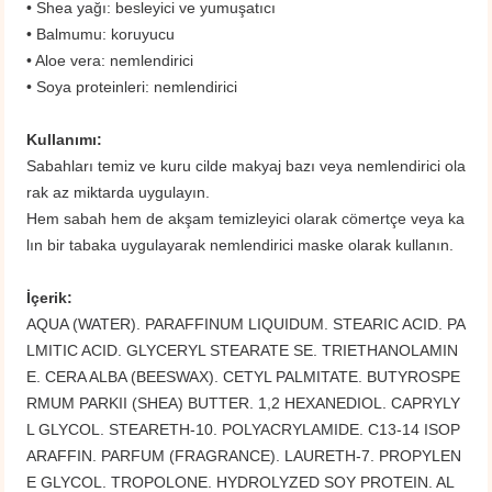
• Shea yağı: besleyici ve yumuşatıcı
• Balmumu: koruyucu
• Aloe vera: nemlendirici
• Soya proteinleri: nemlendirici
Kullanımı:
Sabahları temiz ve kuru cilde makyaj bazı veya nemlendirici ola
rak az miktarda uygulayın.
​Hem sabah hem de akşam temizleyici olarak cömertçe veya ka
lın bir tabaka uygulayarak nemlendirici maske olarak kullanın.
İçerik:
AQUA (WATER). PARAFFINUM LIQUIDUM. STEARIC ACID. PA
LMITIC ACID. GLYCERYL STEARATE SE. TRIETHANOLAMIN
E. CERA ALBA (BEESWAX). CETYL PALMITATE. BUTYROSPE
RMUM PARKII (SHEA) BUTTER. 1,2 HEXANEDIOL. CAPRYLY
L GLYCOL. STEARETH-10. POLYACRYLAMIDE. C13-14 ISOP
ARAFFIN. PARFUM (FRAGRANCE). LAURETH-7. PROPYLEN
E GLYCOL. TROPOLONE. HYDROLYZED SOY PROTEIN. AL