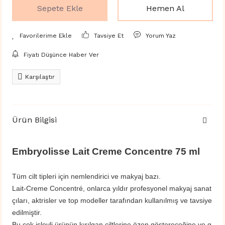
Sepete Ekle
Hemen Al
Tavsiye Et
Yorum Yaz
Fiyatı Düşünce Haber Ver
Karşılaştır
Ürün Bilgisi
Embryolisse Lait Creme Concentre 75 ml
Tüm cilt tipleri için nemlendirici ve makyaj bazı.
Lait-Creme Concentré, onlarca yıldır profesyonel makyaj sanat
çıları, aktrisler ve top modeller tarafından kullanılmış ve tavsiye
edilmiştir.
Bu çok işlevli ürünün kırılgan ciltlerine özen göstereceğine ve g