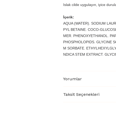
Islak cilde uygulayın, iyice durul
İçerik:
AQUA (WATER). SODIUM LAU
PYL BETAINE. COCO-GLUCOS
MER. PHENOXYETHANOL. PAR
PHOSPHOLOPIDS. GLYCINE SO
M SORBATE. ETHYLHEXYLGLYCE
NDICA STEM EXTRACT. GLYCI
Yorumlar
Taksit Seçenekleri