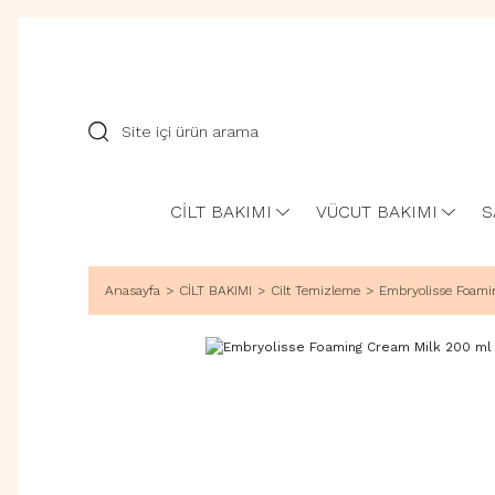
CİLT BAKIMI
VÜCUT BAKIMI
S
Anasayfa
CİLT BAKIMI
Cilt Temizleme
Embryolisse Foami