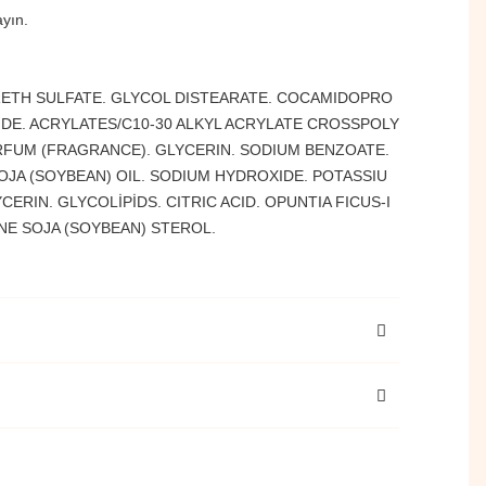
ayın.
RETH SULFATE. GLYCOL DISTEARATE. COCAMIDOPRO
IDE. ACRYLATES/C10-30 ALKYL ACRYLATE CROSSPOLY
FUM (FRAGRANCE). GLYCERIN. SODIUM BENZOATE.
JA (SOYBEAN) OIL. SODIUM HYDROXIDE. POTASSIU
RIN. GLYCOLİPİDS. CITRIC ACID. OPUNTIA FICUS-I
NE SOJA (SOYBEAN) STEROL.