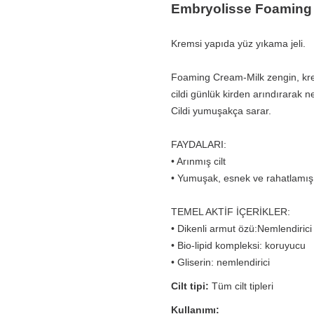
Embryolisse Foaming 
Kremsi yapıda yüz yıkama jeli.
Foaming Cream-Milk zengin, kremsi
cildi günlük kirden arındırarak 
Cildi yumuşakça sarar.
FAYDALARI:
• Arınmış cilt
• Yumuşak, esnek ve rahatlamış 
TEMEL AKTİF İÇERİKLER:
• Dikenli armut özü:Nemlendirici
• Bio-lipid kompleksi: koruyucu
​• Gliserin: nemlendirici
Cilt tipi:
Tüm cilt tipleri
Kullanımı: