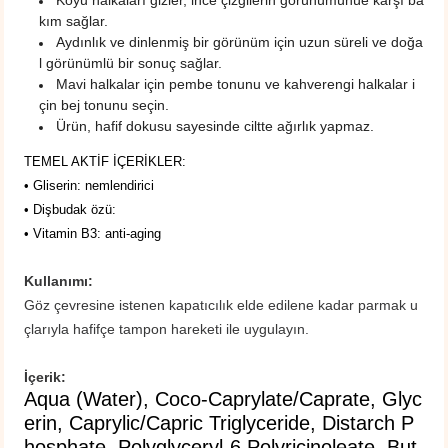
Koyu halkaları gizler, ince çizgilerin görünümünüe karşı ba
kım sağlar.
Aydınlık ve dinlenmiş bir görünüm için uzun süreli ve doğa
l görünümlü bir sonuç sağlar.
Mavi halkalar için pembe tonunu ve kahverengi halkalar i
çin bej tonunu seçin.
Ürün, hafif dokusu sayesinde ciltte ağırlık yapmaz.
TEMEL AKTİF İÇERİKLER:
• Gliserin: nemlendirici
• Dişbudak özü:
• Vitamin B3: anti-aging
Kullanımı:
Göz çevresine istenen kapatıcılık elde edilene kadar parmak u
çlarıyla hafifçe tampon hareketi ile uygulayın.
İçerik:
Aqua (Water), Coco-Caprylate/Caprate, Glyc
erin, Caprylic/Capric Triglyceride, Distarch P
hosphate, Polyglyceryl-6 Polyricinoleate, But