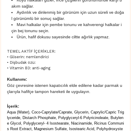
Koyu halkaları gizler, ince çizgilerin görünümünüe karşı b
akım sağlar.
Aydınlık ve dinlenmiş bir görünüm için uzun süreli ve doğa
l görünümlü bir sonuç sağlar.
Mavi halkalar için pembe tonunu ve kahverengi halkalar i
çin bej tonunu seçin.
Ürün, hafif dokusu sayesinde ciltte ağırlık yapmaz.
TEMEL AKTİF İÇERİKLER:
• Gliserin: nemlendirici
• Dişbudak özü:
• Vitamin B3: anti-aging
Kullanımı:
Göz çevresine istenen kapatıcılık elde edilene kadar parmak u
çlarıyla hafifçe tampon hareketi ile uygulayın.
İçerik:
Aqua (Water), Coco-Caprylate/Caprate, Glycerin, Caprylic/Capric Trig
lyceride, Distarch Phosphate, Polyglyceryl-6 Polyricinoleate, Butylen
e Glycol, Polyglyceryl- 4 Isostearate, Niacinamide, Ricinus Communi
s Root Extract, Magnesium Sulfate, Isostearic Acid, Polyhydroxyste