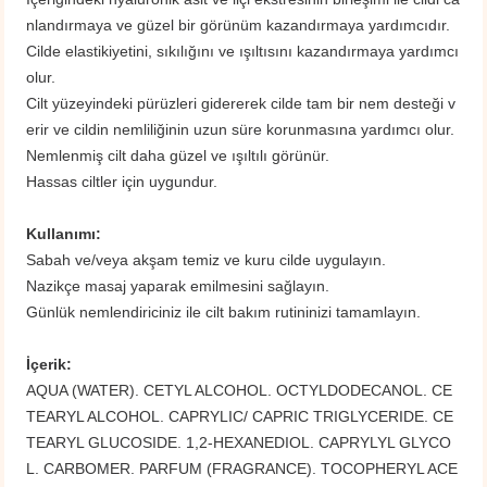
nlandırmaya ve güzel bir görünüm kazandırmaya yardımcıdır.
Cilde elastikiyetini, sıkılığını ve ışıltısını kazandırmaya yardımcı
olur.
Cilt yüzeyindeki pürüzleri gidererek cilde tam bir nem desteği v
erir ve cildin nemliliğinin uzun süre korunmasına yardımcı olur.
Nemlenmiş cilt daha güzel ve ışıltılı görünür.
Hassas ciltler için uygundur.
Kullanımı:
Sabah ve/veya akşam temiz ve kuru cilde uygulayın.
Nazikçe masaj yaparak emilmesini sağlayın.
Günlük nemlendiriciniz ile cilt bakım rutininizi tamamlayın.
İçerik:
​AQUA (WATER). CETYL ALCOHOL. OCTYLDODECANOL. CE
TEARYL ALCOHOL. CAPRYLIC/ CAPRIC TRIGLYCERIDE. CE
TEARYL GLUCOSIDE. 1,2-HEXANEDIOL. CAPRYLYL GLYCO
L. CARBOMER. PARFUM (FRAGRANCE). TOCOPHERYL ACE