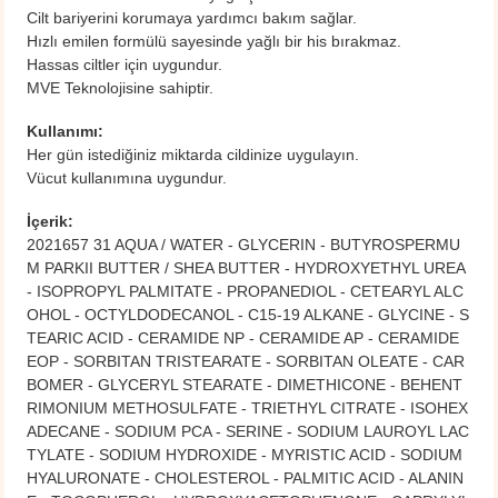
Cilt bariyerini korumaya yardımcı bakım sağlar.
Hızlı emilen formülü sayesinde yağlı bir his bırakmaz.
Hassas ciltler için uygundur.
MVE Teknolojisine sahiptir.
Kullanımı:
Her gün istediğiniz miktarda cildinize uygulayın.
​Vücut kullanımına uygundur.
İçerik:
2021657 31 AQUA / WATER - GLYCERIN - BUTYROSPERMU
M PARKII BUTTER / SHEA BUTTER - HYDROXYETHYL UREA
- ISOPROPYL PALMITATE - PROPANEDIOL - CETEARYL ALC
OHOL - OCTYLDODECANOL - C15-19 ALKANE - GLYCINE - S
TEARIC ACID - CERAMIDE NP - CERAMIDE AP - CERAMIDE
EOP - SORBITAN TRISTEARATE - SORBITAN OLEATE - CAR
BOMER - GLYCERYL STEARATE - DIMETHICONE - BEHENT
RIMONIUM METHOSULFATE - TRIETHYL CITRATE - ISOHEX
ADECANE - SODIUM PCA - SERINE - SODIUM LAUROYL LAC
TYLATE - SODIUM HYDROXIDE - MYRISTIC ACID - SODIUM
HYALURONATE - CHOLESTEROL - PALMITIC ACID - ALANIN