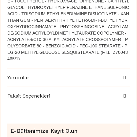
E - TOCOPHEROL - HYDROXYACETOPHENONE - CAPRYLYL
GLYCOL - HYDROXYETHYLPIPERAZINE ETHANE SULFONIC
ACID - TRISODIUM ETHYLENEDIAMINE DISUCCINATE - XAN
THAN GUM - PENTAERYTHRITYL TETRA-DI-T-BUTYL HYDR
OXYHYDROCINNAMATE - PHYTOSPHINGOSINE - ACRYLAMI
DE/SODIUM ACRYLOYLDIMETHYLTAURATE COPOLYMER -
ACRYLATES/C10-30 ALKYL ACRYLATE CROSSPOLYMER - P
OLYSORBATE 80 - BENZOIC ACID - PEG-100 STEARATE - P
EG-20 METHYL GLUCOSE SESQUISTEARATE (F.I.L. Z70043
465/1).
Yorumlar
Taksit Seçenekleri
E-Bültenimize Kayıt Olun