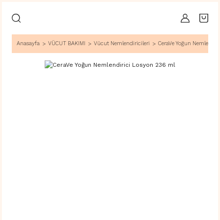
Anasayfa
VÜCUT BAKIMI
Vücut Nemlendiricileri
CeraVe Yoğun Nemlendiri