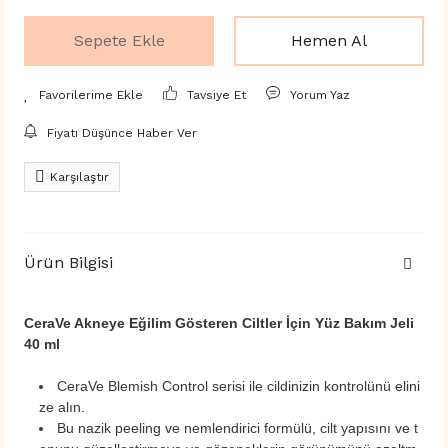
Sepete Ekle
Hemen Al
Tavsiye Et
Yorum Yaz
Fiyatı Düşünce Haber Ver
Karşılaştır
Ürün Bilgisi
CeraVe Akneye Eğilim Gösteren Ciltler İçin Yüz Bakım Jeli
40 ml
CeraVe Blemish Control serisi ile cildinizin kontrolünü elini
ze alın.
Bu nazik peeling ve nemlendirici formülü, cilt yapısını ve t