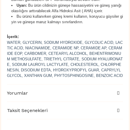
Uyarı:
Bu ürün cildinizin güneşe hassasiyetini ve güneş yanığı
olasılığını arttırabilecek Alfa Hidroksi Asit ( AHA) içerir.
Bu ürünü kullanırken güneş kremi kullanın, koruyucu güysiler gi
yin ve güneşe maruz kalmayı sınırlandırın.
İçerik:
WATER, GLYCERIN, SODIUM HYDROXIDE, GLYCOLIC ACID, LAC
TIC ACID, NIACINAMIDE, CERAMIDE NP, CERAMIDE AP, CERAM
IDE EOP, CARBOMER, CETEARYL ALCOHOL, BEHENTRIMONIU
M METHOSULFATE, TRIETHYL CITRATE, SODIUM HYALURONAT
E, SODIUM LAUROYL LACTYLATE, CHOLESTEROL, CHLORPHE
NESIN, DISODIUM EDTA, HYDROXYPROPYL GUAR, CAPRYLYL
GLYCOL, XANTHAN GUM, PHYTOSPHINGOSINE, BENZOIC ACID
Yorumlar
Taksit Seçenekleri