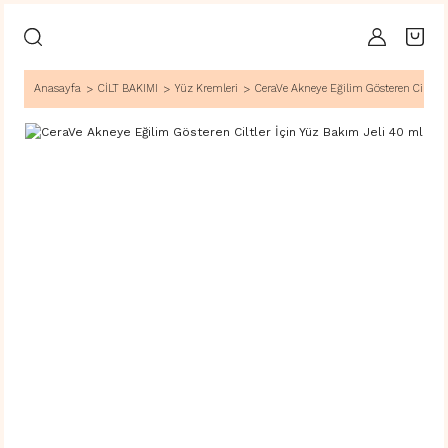
Anasayfa
CİLT BAKIMI
Yüz Kremleri
CeraVe Akneye Eğilim Gösteren Ciltler 