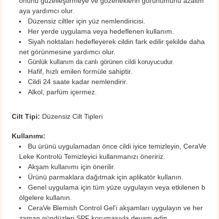
onunu güzelleştirmeye ve gözeneklerin görünümünü azaltm
aya yardımcı olur.
Düzensiz ciltler için yüz nemlendiricisi.
Her yerde uygulama veya hedeflenen kullanım.
Siyah noktaları hedefleyerek cildin fark edilir şekilde daha
net görünmesine yardımcı olur.
Günlük kullanım da canlı görünen cildi koruyucudur.
Hafif, hızlı emilen formüle sahiptir.
Cildi 24 saate kadar nemlendirir.
Alkol, parfüm içermez.
Cilt Tipi:
Düzensiz Cilt Tipleri
Kullanımı:
Bu ürünü uygulamadan önce cildi iyice temizleyin, CeraVe
Leke Kontrolü Temizleyici kullanmanızı öneririz.
Akşam kullanımı için önerilir.
Ürünü parmaklara dağıtmak için aplikatör kullanın.
Genel uygulama için tüm yüze uygulayın veya etkilenen b
ölgelere kullanın.
CeraVe Blemish Control Gel'i akşamları uygulayın ve her
zaman gündüzleri SPF korumasıyla devam edin.