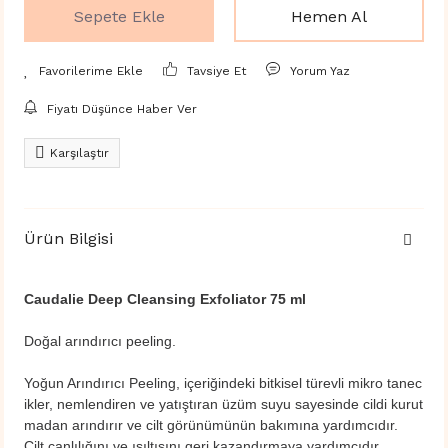
Sepete Ekle
Hemen Al
Tavsiye Et
Yorum Yaz
Fiyatı Düşünce Haber Ver
Karşılaştır
Ürün Bilgisi
Caudalie Deep Cleansing Exfoliator 75 ml
Doğal arındırıcı peeling.
Yoğun Arındırıcı Peeling, içeriğindeki bitkisel türevli mikro tanec
ikler, nemlendiren ve yatıştıran üzüm suyu sayesinde cildi kurut
madan arındırır ve cilt görünümünün bakımına yardımcıdır.
Cilt canlılığını ve ışıltısını geri kazandırmaya yardımcıdır.