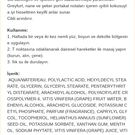
Greyfurt, nane ve şeker portakal notaları içeren ışıltılı kokusuyl
a iyi hissettiren keyifli anlar sunar.
Cildi arındırır.
Kullanımı:
1. Haftada bir veya iki kez nemli yüz, boyun ve dekolte bölgesin
e uygulayın.
2. T noktasına odaklanarak dairesel hareketler ile masaj yapın
(burun, alın, çene).
3. Ilık su ile durulayın.
İçerik:
AQUA/WATER/EAU, POLYLACTIC ACID, HEXYLDECYL STEA
RATE, GLYCERIN, GLYCERYL STEARATE, PENTAERYTHRIT
YL DISTEARATE, ARACHIDYL ALCOHOL, POLYACRYLATE CR
OSSPOLYMER-6, VITIS VINIFERA (GRAPE) FRUIT WATER, B
EHENYL ALCOHOL, ARACHIDYL GLUCOSIDE, POTASSIUM C
ETYL PHOSPHATE, PARFUM (FRAGRANCE), CAPRYLYL GLY
COL, TOCOPHEROL, HELIANTHUS ANNUUS (SUNFLOWER)
SEED OIL, POTASSIUM SORBATE, XANTHAN GUM, MENTH
OL, SODIUM PHYTATE, VITIS VINIFERA (GRAPE) JUICE, VITI