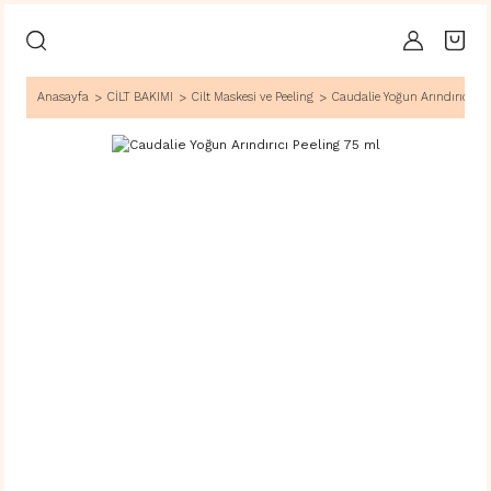
Anasayfa
CİLT BAKIMI
Cilt Maskesi ve Peeling
Caudalie Yoğun Arındırıcı Pe