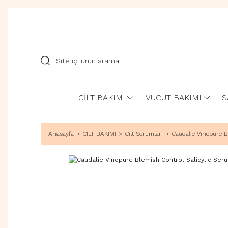
CİLT BAKIMI
VÜCUT BAKIMI
S
Anasayfa
CİLT BAKIMI
Cilt Serumları
Caudalie Vinopure B