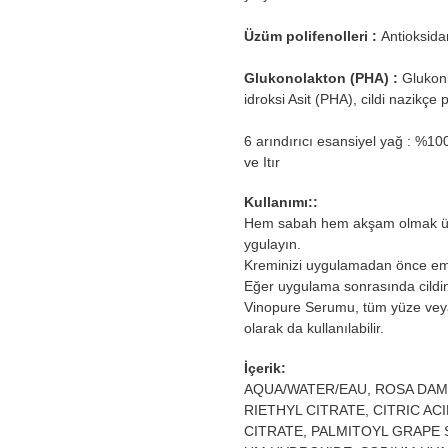
Üzüm polifenolleri :
Antioksida
Glukonolakton (PHA) :
Glukoni
idroksi Asit (PHA), cildi nazikçe 
6 arındırıcı esansiyel yağ : %10
ve Itır
Kullanımı::
Hem sabah hem akşam olmak üzer
ygulayın.
Kreminizi uygulamadan önce emi
Eğer uygulama sonrasında cildini
Vinopure Serumu, tüm yüze veya s
olarak da kullanılabilir.
İçerik:
AQUA/WATER/EAU, ROSA DAM
RIETHYL CITRATE, CITRIC A
CITRATE, PALMITOYL GRAPE 