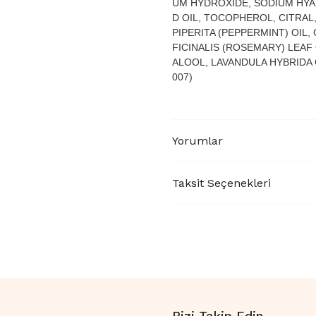
UM HYDROXIDE, SODIUM HYA
D OIL, TOCOPHEROL, CITRA
PIPERITA (PEPPERMINT) OIL
FICINALIS (ROSEMARY) LEAF 
ALOOL, LAVANDULA HYBRIDA O
007)
Yorumlar
Taksit Seçenekleri
Bizi Takip Edin