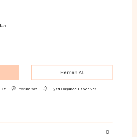
ları
Hemen Al
e Et
Yorum Yaz
Fiyatı Düşünce Haber Ver