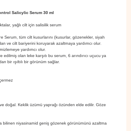
ntrol Salicylic Serum 30 ml
lar, yağlı cilt için salisilik serum
ure Serum, tüm cilt kusurlarını (kusurlar, gözenekler, siyah
dan ve cilt bariyerini koruyarak azaltmaya yardımcı olur.
emizlemeye yardımcı olur.
e edilmiş olan leke karşıtı bu serum, 6 arındırıcı uçucu ya
n bir ışıltılı bir görünüm sağlar.
içermez
ve doğal. Keklik üzümü yaprağı özünden elde edilir. Göze
la bilinen niyasinamid geniş gözenek görünümünü azaltma