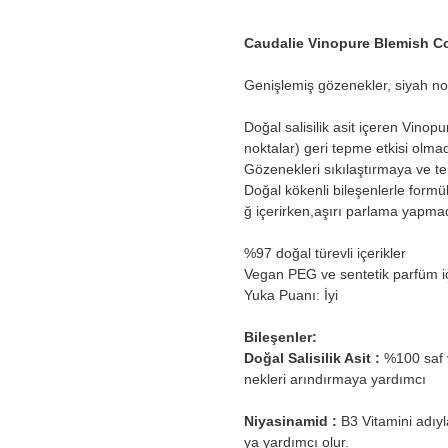
Caudalie Vinopure Blemish Co
Genişlemiş gözenekler, siyah nokta
Doğal salisilik asit içeren Vinop
noktalar) geri tepme etkisi olma
Gözenekleri sıkılaştırmaya ve t
Doğal kökenli bileşenlerle formül
ğ içerirken,aşırı parlama yapmada
%97 doğal türevli içerikler
Vegan PEG ve sentetik parfüm 
Yuka Puanı: İyi
Bileşenler:
Doğal Salisilik Asit :
%100 saf 
nekleri arındırmaya yardımcı
Niyasinamid :
B3 Vitamini adıy
ya yardımcı olur.