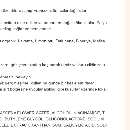
n özelliklere sahip Fransız üzüm çekirdeği özleri.
k asitten elde edilen ve tamamen doğal kökenli olan Polyh
peeling sağlar ve nemlendirir.
0 organik. Lavanta, Limon otu, Tatlı nane, Biberiye, Melisa
e, göz çevresinden kaçınarak temiz ve kuru cildinize u
lmesini bekleyin.
z gerginleşirse, kullanımı günde bir kezle sınırlayın.
ırt bölgesine uygulanabildiği gibi kusurlar üzerinde lokal
ASCENA FLOWER WATER, ALCOHOL, NIACINAMIDE, T
CID, BUTYLENE GLYCOL, GLUCONOLACTONE, SODIUM
SEED EXTRACT, XANTHAN GUM, SALICYLIC ACID, SODI