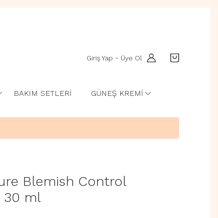
Giriş Yap
Üye Ol
-
BAKIM SETLERİ
GÜNEŞ KREMİ
ure Blemish Control
m 30 ml