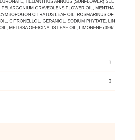
LURONATE, HELIANTHUS ANNUUS (SUNFLOWER) SEE
L, PELARGONIUM GRAVEOLENS FLOWER OIL, MENTHA
, CYMBOPOGON CITRATUS LEAF OIL, ROSMARINUS OF
OIL, CITRONELLOL, GERANIOL, SODIUM PHYTATE, LIN
IL, MELISSA OFFICINALIS LEAF OIL, LIMONENE.(399/