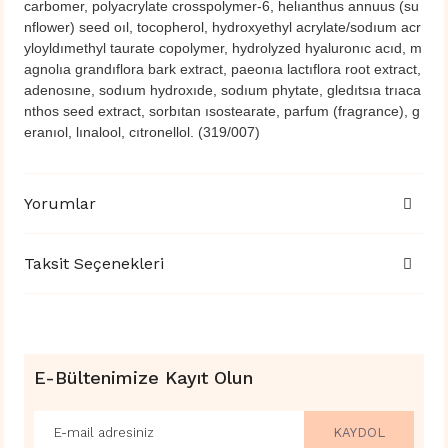
carbomer, polyacrylate crosspolymer-6, helıanthus annuus (su
nflower) seed oıl, tocopherol, hydroxyethyl acrylate/sodıum acr
yloyldımethyl taurate copolymer, hydrolyzed hyaluronıc acıd, m
agnolıa grandıflora bark extract, paeonıa lactıflora root extract,
adenosıne, sodıum hydroxıde, sodıum phytate, gledıtsıa trıaca
nthos seed extract, sorbıtan ısostearate, parfum (fragrance), g
eranıol, lınalool, cıtronellol. (319/007)
Yorumlar
Taksit Seçenekleri
E-Bültenimize Kayıt Olun
KAYDOL