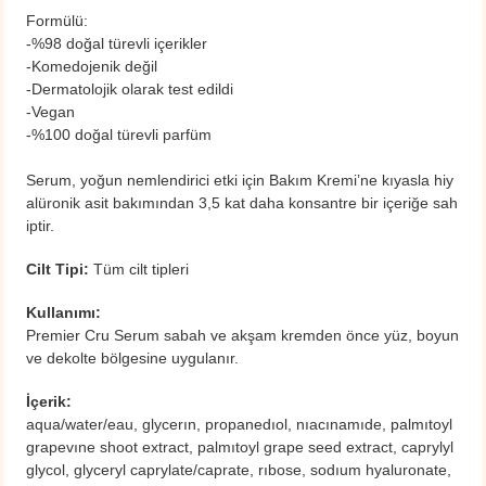
Formülü:
-%98 doğal türevli içerikler
-
Komedojenik değil
-Dermatolojik olarak test edildi
-Vegan
​-%100 doğal türevli parfüm
Serum, yoğun nemlendirici etki için Bakım Kremi’ne kıyasla hiy
alüronik asit bakımından 3,5 kat daha konsantre bir içeriğe sah
iptir.
Cilt Tipi:
Tüm cilt tipleri
Kullanımı:
Premier Cru Serum sabah ve akşam kremden önce yüz, boyun
ve dekolte bölgesine uygulanır.
İçerik:
aqua/water/eau, glycerın, propanedıol, nıacınamıde, palmıtoyl
grapevıne shoot extract, palmıtoyl grape seed extract, caprylyl
glycol, glyceryl caprylate/caprate, rıbose, sodıum hyaluronate,