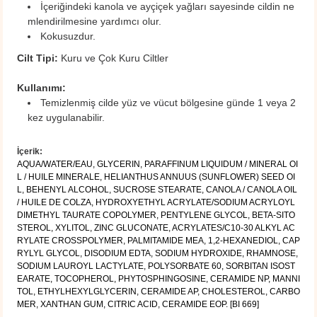
İçeriğindeki kanola ve ayçiçek yağları sayesinde cildin ne
mlendirilmesine yardımcı olur.
Kokusuzdur.
Cilt Tipi:
Kuru ve Çok Kuru Ciltler
Kullanımı:
Temizlenmiş cilde yüz ve vücut bölgesine günde 1 veya 2
kez uygulanabilir.
İçerik:
AQUA/WATER/EAU, GLYCERIN, PARAFFINUM LIQUIDUM / MINERAL OI
L / HUILE MINERALE, HELIANTHUS ANNUUS (SUNFLOWER) SEED OI
L, BEHENYL ALCOHOL, SUCROSE STEARATE, CANOLA / CANOLA OIL
/ HUILE DE COLZA, HYDROXYETHYL ACRYLATE/SODIUM ACRYLOYL
DIMETHYL TAURATE COPOLYMER, PENTYLENE GLYCOL, BETA-SITO
STEROL, XYLITOL, ZINC GLUCONATE, ACRYLATES/C10-30 ALKYL AC
RYLATE CROSSPOLYMER, PALMITAMIDE MEA, 1,2-HEXANEDIOL, CAP
RYLYL GLYCOL, DISODIUM EDTA, SODIUM HYDROXIDE, RHAMNOSE,
SODIUM LAUROYL LACTYLATE, POLYSORBATE 60, SORBITAN ISOST
EARATE, TOCOPHEROL, PHYTOSPHINGOSINE, CERAMIDE NP, MANNI
TOL, ETHYLHEXYLGLYCERIN, CERAMIDE AP, CHOLESTEROL, CARBO
MER, XANTHAN GUM, CITRIC ACID, CERAMIDE EOP. [BI 669]