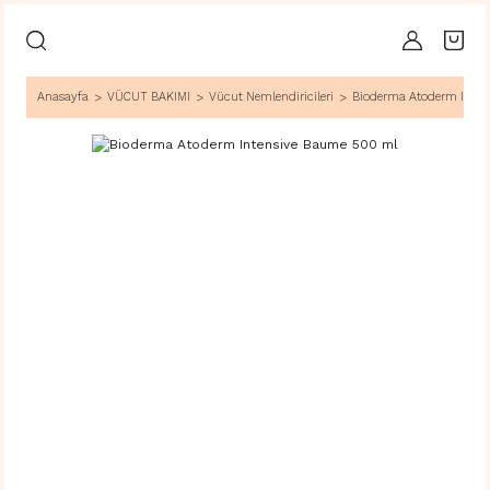
Anasayfa
VÜCUT BAKIMI
Vücut Nemlendiricileri
Bioderma Atoderm Inten