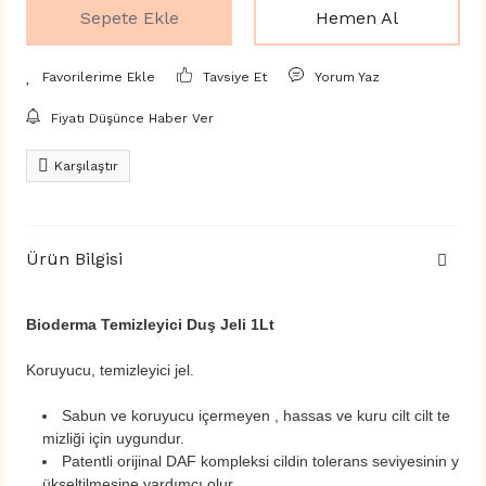
Sepete Ekle
Hemen Al
Tavsiye Et
Yorum Yaz
Fiyatı Düşünce Haber Ver
Karşılaştır
Ürün Bilgisi
Bioderma Temizleyici Duş Jeli 1Lt
Koruyucu, temizleyici jel.
Sabun ve koruyucu içermeyen , hassas ve kuru cilt cilt te
mizliği için uygundur.
Patentli orijinal DAF kompleksi cildin tolerans seviyesinin y
ükseltilmesine yardımcı olur.