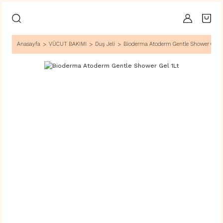
Anasayfa
VÜCUT BAKIMI
Duş Jeli
Bioderma Atoderm Gentle Shower Gel 1