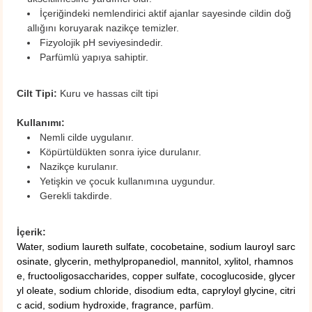
İçeriğindeki nemlendirici aktif ajanlar sayesinde cildin doğ
allığını koruyarak nazikçe temizler.
Fizyolojik pH seviyesindedir.
Parfümlü yapıya sahiptir.
Cilt Tipi:
Kuru ve hassas cilt tipi
Kullanımı:
Nemli cilde uygulanır.
Köpürtüldükten sonra iyice durulanır.
Nazikçe kurulanır.
Yetişkin ve çocuk kullanımına uygundur.
Gerekli takdirde.
İçerik:
Water, sodium laureth sulfate, cocobetaine, sodium lauroyl sarc
osinate, glycerin, methylpropanediol, mannitol, xylitol, rhamnos
e, fructooligosaccharides, copper sulfate, cocoglucoside, glycer
yl oleate, sodium chloride, disodium edta, capryloyl glycine, citri
c acid, sodium hydroxide, fragrance, parfüm.